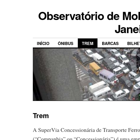
Observatório de Mob
Jane
INÍCIO
ÔNIBUS
TREM
BARCAS
BILH
Trem
A SuperVia Concessionária de Transporte Ferro
(“Companhia” ou “Concessionária”) é uma empr