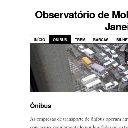
Observatório de Mob
Jane
INÍCIO
ÔNIBUS
TREM
BARCAS
BILH
Ônibus
As empresas de transporte de ônibus operam at
concessão, regulamentado por leis federais, esta